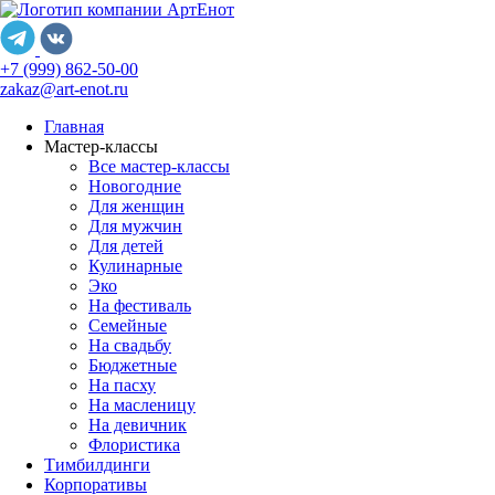
+7 (999) 862-50-00
zakaz@art-enot.ru
Главная
Мастер-классы
Все мастер-классы
Новогодние
Для женщин
Для мужчин
Для детей
Кулинарные
Эко
На фестиваль
Семейные
На свадьбу
Бюджетные
На пасху
На масленицу
На девичник
Флористика
Тимбилдинги
Корпоративы