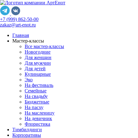
+7 (999) 862-50-00
zakaz@art-enot.ru
Главная
Мастер-классы
Все мастер-классы
Новогодние
Для женщин
Для мужчин
Для детей
Кулинарные
Эко
На фестиваль
Семейные
На свадьбу
Бюджетные
На пасху
На масленицу
На девичник
Флористика
Тимбилдинги
Корпоративы