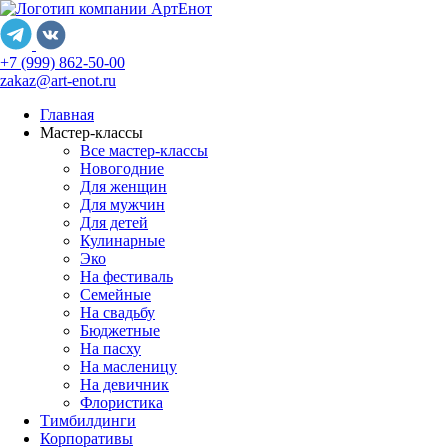
+7 (999) 862-50-00
zakaz@art-enot.ru
Главная
Мастер-классы
Все мастер-классы
Новогодние
Для женщин
Для мужчин
Для детей
Кулинарные
Эко
На фестиваль
Семейные
На свадьбу
Бюджетные
На пасху
На масленицу
На девичник
Флористика
Тимбилдинги
Корпоративы