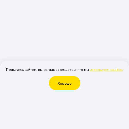
Пользуясь сайтом, вы соглашаетесь с тем, что мы
используем cookies
Хорошо
Что еще можно у нас
заказать
Хотите сделать ваш праздник еще ярче и
незабываемее?
Наши дополнительные услуги - именно то,