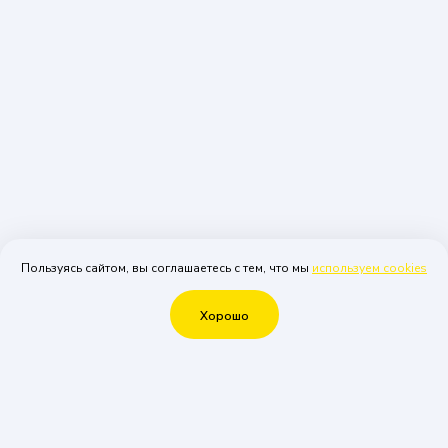
Пользуясь сайтом, вы соглашаетесь с тем, что мы
используем cookies
Хорошо
Что еще можно у нас
заказать
Хотите сделать ваш праздник еще ярче и