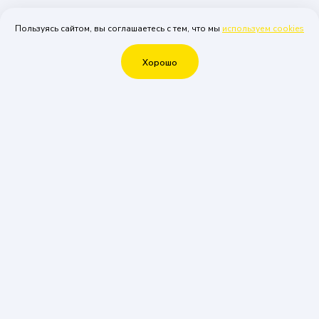
Пользуясь сайтом, вы соглашаетесь с тем, что мы
используем cookies
Хорошо
Привет! Я АРТ Енот
И я с радостью организую для вас
мероприятие.
Вам не нужно что-то придумывать, так как за
вас придумают всё наши менеджеры, просто
позвоните нам или оставьте заявку на
обратный звонок, и в течении 15-ти минут наш
менеджер с вами свяжется.
До встречи на мероприятиях!