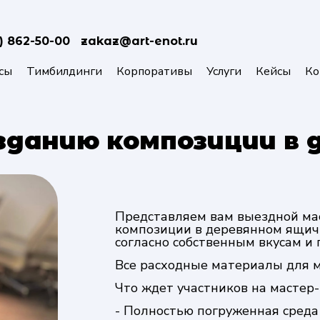
) 862-50-00
zakaz@art-enot.ru
сы
Тимбилдинги
Корпоративы
Услуги
Кейсы
Ко
зданию композиции в
Представляем вам выездной мас
композиции в деревянном ящичк
согласно собственным вкусам и
Все расходные материалы для м
Что ждет участников на мастер-
- Полностью погруженная среда