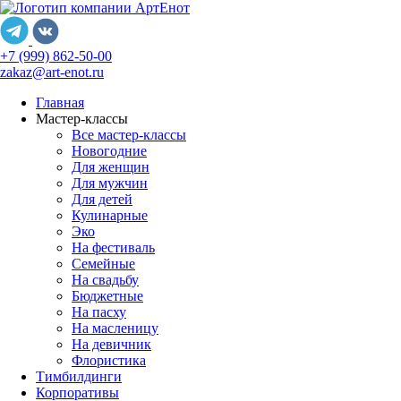
+7 (999) 862-50-00
zakaz@art-enot.ru
Главная
Мастер-классы
Все мастер-классы
Новогодние
Для женщин
Для мужчин
Для детей
Кулинарные
Эко
На фестиваль
Семейные
На свадьбу
Бюджетные
На пасху
На масленицу
На девичник
Флористика
Тимбилдинги
Корпоративы