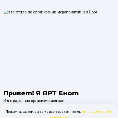
Привет! Я АРТ Енот
И я с радостью организую для вас
мероприятие.
Пользуясь сайтом, вы соглашаетесь с тем, что мы
используем cookies
Вам не нужно что-то придумывать, так как за