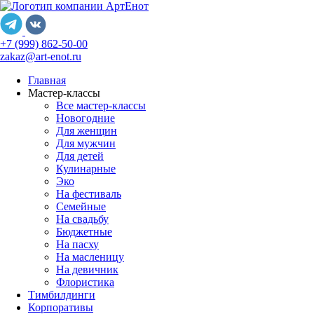
+7 (999) 862-50-00
zakaz@art-enot.ru
Главная
Мастер-классы
Все мастер-классы
Новогодние
Для женщин
Для мужчин
Для детей
Кулинарные
Эко
На фестиваль
Семейные
На свадьбу
Бюджетные
На пасху
На масленицу
На девичник
Флористика
Тимбилдинги
Корпоративы