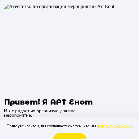
Привет! Я АРТ Енот
И я с радостью организую для вас
мероприятие.
Вам не нужно что-то придумывать, так как за
Пользуясь сайтом, вы соглашаетесь с тем, что мы
используем cookies
вас придумают всё наши менеджеры, просто
позвоните нам или оставьте заявку на