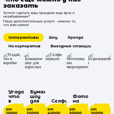
заказать
Хотите сделать ваш праздник еще ярче и
незабываемее?
Наши дополнительные услуги - именно то,
что вам нужно!
Интерактивы
Шоу
Аренда
На корпоратив
Выездные станции
Угадай,
Бумажное
что
шоу
Пирамида
Шоу
Фотозона
Мимы
в
для
Световое
Селфи
из
Африканских
на
на
Бармен
Ретро
Корпор
коробке
Пиньята
взрослых
Саксофонист
шоу
зеркало
шампанского
барабанов
Фотобудка
мероприятие
меропри
шоу
фотобу
подарк
Аэрохо
от
от
от
от
от
от
от
от
от
от
от
от
от
от
от
от
о
15000
50000
20000
40000
10000
40000
15000
20000
20000
50000
30000
6000
25000
20000
5500
20
4