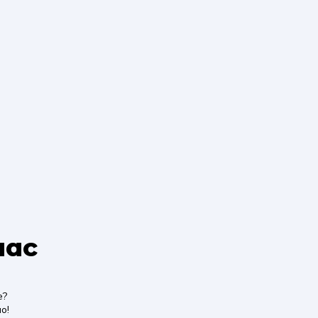
нас
е?
о!