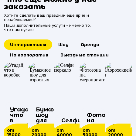
заказать
Хотите сделать ваш праздник еще ярче и
незабываемее?
Наши дополнительные услуги - именно то,
что вам нужно!
Интерактивы
Шоу
Аренда
На корпоратив
Выездные станции
Угадай,
Бумажное
что
шоу
Пирамида
Шоу
Фотозона
Мимы
в
для
Световое
Селфи
из
Африканских
на
на
Бармен
Ретро
Корпор
коробке
Пиньята
взрослых
Саксофонист
шоу
зеркало
шампанского
барабанов
Фотобудка
мероприятие
меропри
шоу
фотобу
подарк
Аэрохо
от
от
от
от
от
от
от
от
от
от
от
от
от
от
от
от
о
15000
50000
20000
40000
10000
40000
15000
20000
20000
50000
30000
6000
25000
20000
5500
20
4