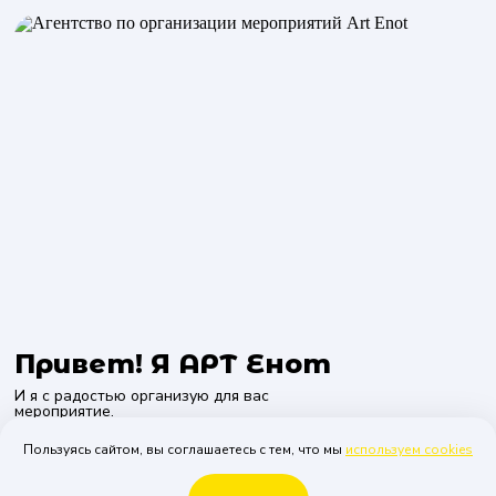
Привет! Я АРТ Енот
И я с радостью организую для вас
мероприятие.
Вам не нужно что-то придумывать, так как за
Пользуясь сайтом, вы соглашаетесь с тем, что мы
используем cookies
вас придумают всё наши менеджеры, просто
позвоните нам или оставьте заявку на